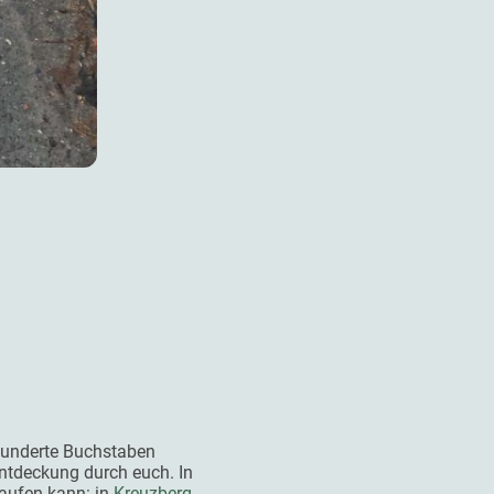
 hunderte Buchstaben
entdeckung durch euch. In
kaufen kann: in
Kreuzberg