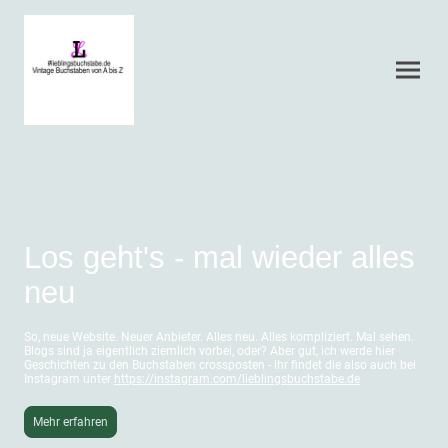
Los geht's - mal wieder alles
neu
So, neue Website. Neuer Anbieter. Alles neu. Alles kompliziert. Mal sehen.
Blogs sind ja eigentlich ziemlich vorbei, oder? Aber gut, ich werde hier
Geschichten zu den Buchstaben crossposten - ihr findet die also auch bei
Instagram unter
https://instagram.com/lieblingsbuchstabe.de
Mehr erfahren